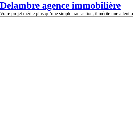
Delambre agence immobilière
Votre projet mérite plus qu’une simple transaction, il mérite une attentio
DELAMBRE
VIVRE DANS LE 14E
ARRONDISSEMENT DE
PARIS