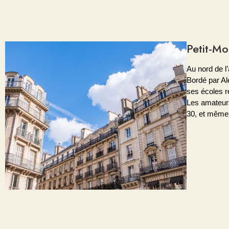
Petit-Mo
Au nord de l
Bordé par Alé
ses écoles 
Les amateurs
30, et même 