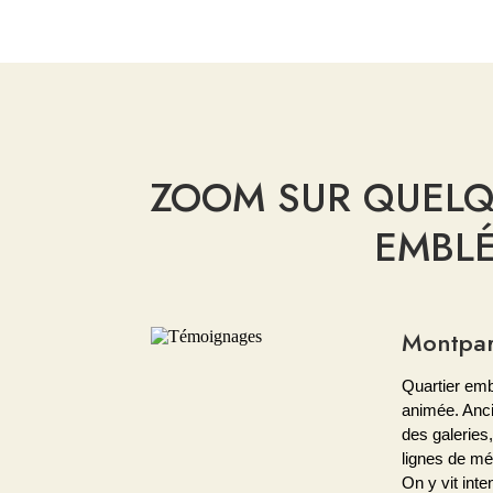
ZOOM SUR QUELQ
EMBL
Montparn
Quartier embl
animée. Ancie
des galeries
lignes de mé
On y vit in