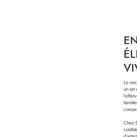
EN
ÉL
V
Le sec
un art
l’effe
famille
compr
Chez D
confide
d’arti